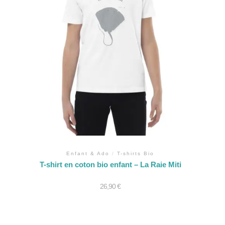
Enfant & Ado
/
T-shirts Bio
T-shirt en coton bio enfant – La Raie Miti
26,90
€