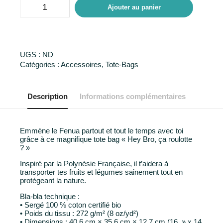
Ajouter au panier
UGS :
ND
Catégories :
Accessoires
,
Tote-Bags
Description
Informations complémentaires
Emmène le Fenua partout et tout le temps avec toi
grâce à ce magnifique tote bag « Hey Bro, ça roulotte
? »
Inspiré par la Polynésie Française, il t’aidera à
transporter tes fruits et légumes sainement tout en
protégeant la nature.
Bla-bla technique :
• Sergé 100 % coton certifié bio
• Poids du tissu : 272 g/m² (8 oz/yd²)
• Dimensions : 40,6 cm × 35,6 cm × 12,7 cm (16 » x 14